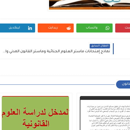
ست
واتساب
ريدايت
لينكدين
المقال السابق
نماذج إمتحانات ماستر العلوم الجنائية وماستر القانون المدني والأعمال
انون