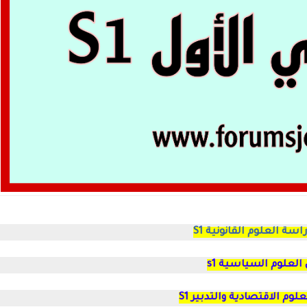
سة العلوم القانونية S1
العلوم السياسية s1
لوم الاقتصادية والتدبير S1