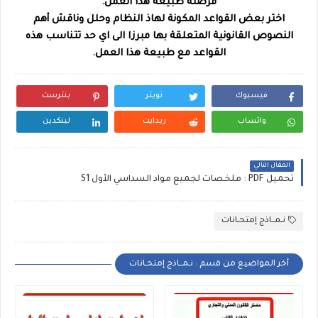
فرضته طبيعة هذا العمل.
اختر بعض القواعد المكونة لهاذ النظام وحلل وناقش أهم
النصوص القانونية المتعلقة بها مبرزا الى اي حد تتناسب هذه
القواعد مع طبيعة هذا العمل.
فيسبوك
تويتر
بنترست
واتساب
ريدايت
لينكدين
المقال التالي
تحميل PDF : ملخصات لجميع مواد السداسي الأول S1
نـمــاذج إمتحـانات
أخر المواضيع من قسم : نـمــاذج إمتحـانات