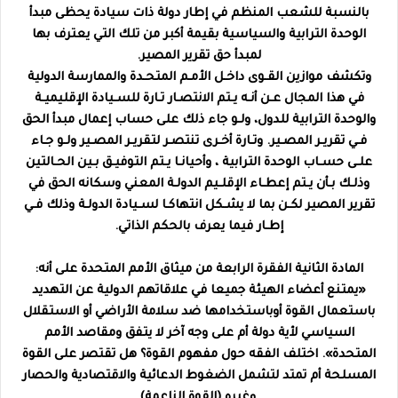
بالنسبة للشعب المنظم في إطار دولة ذات سيادة يحظى مبدأ
الوحدة الترابية والسياسية بقيمة أكبر من تلك التي يعترف بها
لمبدأ حق تقرير المصير.
وتكشف موازين القـوى داخـل الأمـم المتحـدة والممارسة الدولية
في هذا المجال عـن أنـه يـتم الانتصـار تـارة للسـيادة الإقليميـة
والوحدة الترابية للدول، ولـو جاء ذلك على حساب إعمال مبدأ الحق
فـي تقريـر المصـير. وتـارة أخـرى تنتصـر لتقريـر المصـير ولـو جـاء
علـى حسـاب الوحدة الترابية ، وأحيانـا يـتم التوفيـق بـين الحـالتين
وذلـك بـأن يـتم إعطـاء الإقلـيم الدولـة المعني وسكانه الحق في
تقرير المصير لكـن بما لا يشـكل انتهاكـا لسـيادة الدولـة وذلك فـي
إطـار فيما يعرف بالحكم الذاتي.
المادة الثانية الفقرة الرابعة من ميثاق الأمم المتحدة على أنه:
«يمتنع أعضاء الهيئة جميعا في علاقاتهم الدولية عن التهديد
باستعمال القوة أوباستخدامها ضد سلامة الأراضي أو الاستقلال
السياسي لأية دولة أم على وجه آخر لا يتفق ومقاصد الأمم
المتحدة». اختلف الفقه حول مفهوم القوة؟ هل تقتصر على القوة
المسلحة أم تمتد لتشمل الضغوط الدعائية والاقتصادية والحصار
وغيره (القوة الناعمة).