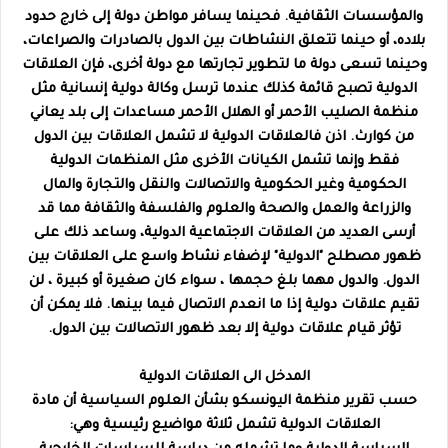
والمؤسسات الثقافية. فحينما يسافر مواطن دولة إلى خارج حدود
بلاده، أو حينما تتعلق النشاطات بين الدول بالصادرات والصراعات،
وحينما تسعى دولة ما لتطوير تجارتها مع دولة أخرى، فإن العلاقات
الدولية تصبح قائمة كذلك عندما ترسل وكالة دولية إنسانية مثل
منظمة الصليب الأحمر أو الهلال الأحمر مساعدات إلى بلد يعاني
من كوارث. اذن فالعلاقات الدولية لا تشمل العلاقات بين الدول
فقط وإنما تشمل الكيانات الأخرى مثل المنظمات الدولية
الحكومية وغير الحكومية والاتصالات والنقل والتجارة والمال
والزراعة والعمل والصحة والعلوم والفلسفة والثقافة مما قد
أرسى العديد من العلاقات الاجتماعية الدولية، وساعد ذلك على
ظهور مصطلح "الدولية" لإضفاء نشاط واسع على العلاقات بين
الدول. والدول مهما بلغ حجمها ، سواء كان صغيرة أو كبيرة ، لن
تقيم علاقات دولية إذا ما انعدم الاتصال فيما بينها. فلا يمكن أن
تؤثر قيام علاقات دولية إلا بعد ظهور الاتصالات بين الدول.
المدخل الى العلاقات الدولية
حسب تقرير منظمة اليونسكو بشأن العلوم السياسية أن مادة
العلاقات الدولية تشمل ثلاثة مواضيع رئيسية وهي: