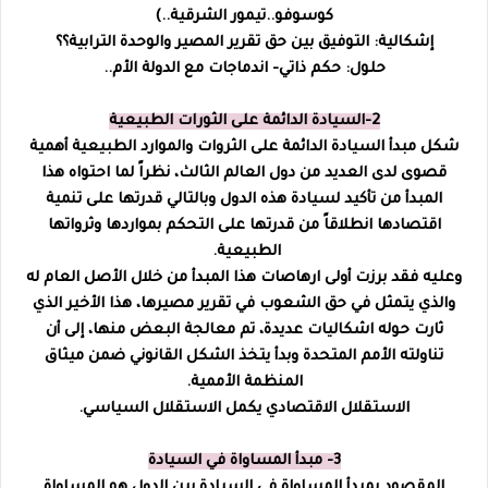
كوسوفو..تيمور الشرقية..)
إشكالية: التوفيق بين حق تقرير المصير والوحدة الترابية؟؟
حلول: حكم ذاتي- اندماجات مع الدولة الأم..
2-السيادة الدائمة على الثورات الطبيعية
شكل مبدأ السيادة الدائمة على الثروات والموارد الطبيعية أهمية
قصوى لدى العديد من دول العالم الثالث، نظراً لما احتواه هذا
المبدأ من تأكيد لسيادة هذه الدول وبالتالي قدرتها على تنمية
اقتصادها انطلاقاً من قدرتها على التحكم بمواردها وثرواتها
الطبيعية.
وعليه فقد برزت أولى ارهاصات هذا المبدأ من خلال الأصل العام له
والذي يتمثل في حق الشعوب في تقرير مصيرها، هذا الأخير الذي
ثارت حوله اشكاليات عديدة، تم معالجة البعض منها، إلى أن
تناولته الأمم المتحدة وبدأ يتخذ الشكل القانوني ضمن ميثاق
المنظمة الأممية.
الاستقلال الاقتصادي يكمل الاستقلال السياسي.
3- مبدأ المساواة في السيادة
المقصود بمبدأ المساواة في السيادة بين الدول هو المساواة