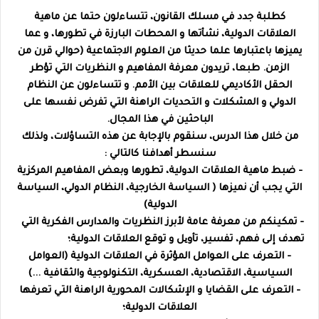
كطلبة جدد في مسلك القانون، تتساءلون حتما عن ماهية
العلاقات الدولية، نشأتها و المحطات البارزة في تطورها، و عما
يميزها باعتبارها علما حديثا من العلوم الاجتماعية (حوالي قرن من
الزمن. طبعا، تريدون معرفة المفاهيم و النظريات التي تؤطر
الحقل الأكاديمي للعلاقات بين الأمم. و تتساءلون عن النظام
الدولي و المشكلات و التحديات الراهنة التي تفرض نفسها على
الباحثين في هذا المجال.
من خلال هذا الدرس، سنقوم بالإجابة عن هذه التساؤلات، ولذلك
سنسطر أهدافنا كالتالي :
- ضبط ماهية العلاقات الدولية، تطورها وبعض المفاهيم المركزية
التي يجب أن نميزها ( السياسة الخارجية، النظام الدولي، السياسة
الدولية)
- تمكينكم من معرفة عامة لأبرز النظريات والمدارس الفكرية التي
تهدف إلى فهم، تفسير، تأویل و توقع العلاقات الدولية؛
- التعرف على العوامل المؤثرة في العلاقات الدولية (العوامل
السياسية، الاقتصادية، العسكرية، التكنولوجية والثقافية ...)
- التعرف على القضايا و الإشكالات المحورية الراهنة التي تعرفها
العلاقات الدولية؛