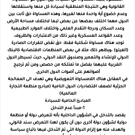
القانونية وهي النتيجة المنطقية لسيادة كل منها واستقلالها
وعدم خضوع أية واحدة منها لغيرها، وهذه المساواة حق ثابت بين
الدول مهما اختلف بعضها عن بعض تبعا لاختلاف مساحة الأرض
وعدد السكان ودرجة التقدم العلمي واختلاف الموارد الطبيعية
وعدد القواعد العسكرية وغير ذلك من الاعتبارات والظروف.
توجد هناك مساواة شكلية فقط: حق نقض للقرارات الصادرة
(الفيتو) ،ويظهر ذلك مثلا في بعض المنظمات الاقتصادية كالبنك
الدولي للإنشاء والتعمير وصندوق النقد الدولي، حيث تسيطر الدول
الغربية عليهما بفضل ما تمتلكه من حصص ومن ثم ترجيح
أصواتهم على أصوات الدول الاخرى.
في المقابل هناك اللامساواة التعويضية وهي تهدف الى المعالجة
الجزئية لضعف اقتضاديات الدول النامية (مبادئ منظمة التجارة
العالمية)
المبادئ الحامية للسيادة
1-مبدأ عدم التدخل
يقصد بالتدخل في الشؤون الداخلية بأنه تتعرض دولة أو منظمة
دولية لشؤون دولة أخرى دون أن يكون لهذا التعرض سند قانوني،
والهدف منه هو إلزام الدولة التي تم التدخل فيها باتباع سياسة