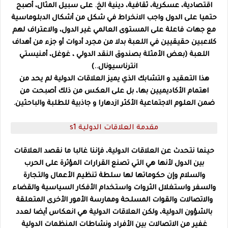
اقتصادية، عسكرية، ثقافية، دينية الخ. على سبيل المثال، أصبح
حتميا على الدول واجب الانخراط في شكل من أشكال الدبلوماسية
مع جهات فاعلة على المستوى العالمي غير الدول، والاعتراف لهم
كلاعبين حقيقيين في اللعبة بدلا من مجرد أدوات أو جزء من أهداف
اللعبة (بعض الأمثلة بصندوق النقد الدولي ، غوغل، أمنيستي
انترناسيونال..)
هذا التعقيد و التشابك الذي يميز العلاقات الدولية لم يحد من
اهتمام الأكاديميين بها، بل على العكس من ذلك أصبحت من
ضمن العلوم الاجتماعية الأكثر ازدهارا و جاذبية للطلبة والباحثين.
مقدمة العلاقات الدولية s1
حينما نتحدث عن العلاقات الدولية، فإننا غالبا ما نقصد العلاقات
بين الدول لأنها هي التي تصنع القرارات المؤثرة على الحرب
والسلام وإن حكوماتها لها سلطة تنظيم الأعمال والتجارة
والسفر واستغلال الثروات واستخدام الأفكار السياسية والقضاء
والاتصالات والقوات المسلحة وممارسة الأمور الأخرى المتعلقة
بالشؤون الدولية، ولكن العلاقات الدولية هي انعكاس أيضا لعدد
غفير من الاتصالات بين الأفراد ونشاطات المنظمات الدولية