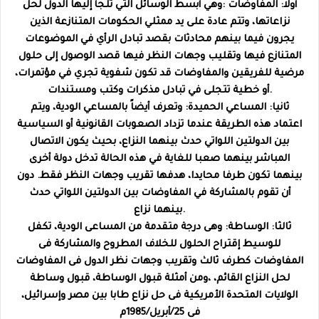
أولا: المفاوضات :وهي أبسط الوسائل التي تلجأ إليها الدول لحل
نزاعاتها، وتتم عادة على يد ممثلي الحكومات المتنازعة الذين
يجرون فيما بينهم محادثات بقصد تبادل الرأي في الموضوعات
المتنازع فيها وتقليب وجهات النظر فيها قصد الوصول إلى حلول
مرضية للفريقين والمفاوضات قد تكون شفوية تجري في مؤتمرات،
أو خطية تتجلى في تبادل مذكرات وكتب ومستندات.
ثانيا: المساعي الحميدة: وتعرف أيضاً بالمساعي الودية، ويتم
اعتماد هذه الطريقة عندما تزداد الصعوبات القانونية أو السياسية
بين الدولتين اللواتي حدث بينهما النزاع، بحيث يكون الاتصال
المباشر بينهما صعبا للغاية في هذه الحالة تدخل دولة أخرى
بينهما تكون طرفا محايدا، هدفها تقريب وجهات النظر فقط. دون
أن تقوم بالمشاركة في المفاوضات بين الدولتين اللواتي حدث
بينهما نزاع.
ثالثا: الوساطة: وهى درجة متقدمة من المساعى الودية، تكفل
للوسيط إقتراح الحلول للخلاف المطروح والمشاركة فى
المفاوضات كطرف ثالث وتقريب وجهات نظر الدول فى المفاوضات
لحل النزاع القائم، ،ومن أمثلة قبول الوساطة، قبول وساطة
الولايات المتحدة الأمريكية فى حل نزاع طابا بين مصر وإسرائيل،
فى 25/أبريل/1985م