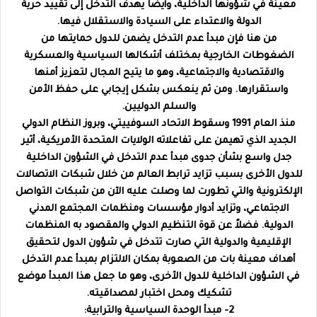
معينة في شؤونها الداخلية، وأيضاً يهدف التدخل إلى تقييد حرية
الدولة والاعتداء على السيادة والاستقلال فيها.
من هنا فإن مبدأ عدم التدخل يضمن للدول حمايتها من
الضغوطات الخارجية بمختلف أشكالها السياسية والعسكرية
والاقتصادية والاجتماعية، وهو ما يتيح المجال لتعزيز أمنها
واستقرارها. ومن ثم ينعكس بشكل إيجابي على حفظ الأمن
والسلم الدوليين.
منذ العام 1991 وسقوط الاتحاد السوفييتي، وبروز النظام الدولي
الجديد الذي تهيمن على تفاعلاته الولايات المتحدة الأمريكية، أثير
جدل واسع بشأن جدوى مبدأ عدم التدخل في الشؤون الداخلية
للدول الأخرى بسبب تزايد ترابط العالم من خلال شبكات الاتصالات
الإلكترونية والتي تطورت لما وصلت عليه الآن من شبكات التواصل
الاجتماعي، وتزايد أدوار مؤسسات ومنظمات المجتمع المدني
الدولية. فضلاً عن قوة التنظيم الدولي والمقصود به المنظمات
الإقليمية والدولية التي صارت تتدخل في شؤون الدول لتحقيق
أهداف معينة بات من الصعوبة بمكان الالتزام بمبدأ عدم التدخل
في الشؤون الداخلية للدول الأخرى، وهو ما جعل هذا المبدأ موضع
تشكيك ومحل اختبار لمصداقيته.
2- مبدأ الوحدة السياسية والترابية: