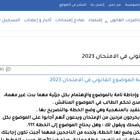
خصوصية
من نحن
إتصل بنا
للنشر في الموقع
اضرات القانون
إقتصاد
نماذج إمتحانات
أخبار و إعلانات
التسجيل ف
في الامتحان 2023
(0)
لموضوع القانوني في الامتحان 2023
إحاطة تامة بالموضوع والإهتمام بكل جزئية مهما بدت غير مهمة،
مدى تحكم الطالب في الموضوع المناقش .
التقيد بالمنهجية وهي وضع الخطة ،والتصريح بها .
يخرجون فرحين من الإمتحان ويدعون أنهم أجابوا على الموضوع بكل
يضحك ويقول لك : وهل يحتا
ج الموضوع
إلى الخطة ؟؟؟.
ن وضع لها الخطة، وتجده من الناجحين فمهما أجبت تكون إجابتك