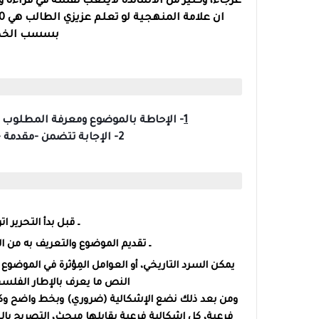
عرجاء، وكثير من الأساتذة لايتعب نفسه في قراءة
ان علامة المنهجية لو تعلم عزيزي الطالب هي
0
بسسب الخطة 
1
- الإحاطة بالموضوع ومعرفة المطلوب 
2- الإجابة تتضمن -مقدمة - خطة البحث (مبحثين ومطليبن) -الخاتمة.
ـ قبل بدأ التحرير
ـ تقديم الموضوع والتعريف به من ا
يمكن السرد التاريخي، أو العوامل المِؤثرة في الموضو
النص ما يعرف بالإطار الفلسفي
ومن بعد ذلك نضع الإشكالية (ضروري) وبخط واضح وكبي
فرعية، كل إشكالية فرعية يقابلها مبحث، التصريح با