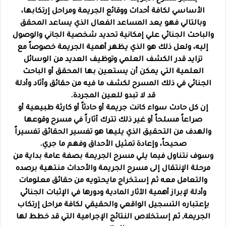
الأساسي لكافة أحداث ووقائع الجريمة ومراحل إرتكابها،
وبالتالي فهو يعد المساعد الفعال الذي يساعد المحقق
والباحث الجنائي علي إمكانية تحديد شخصية الجاني والوصول
إليه، ولعل ذلك هو الذي يظهر أهمية الجريمة خصوصاً مع
تزايد قدر الكشف العلمي وتوظيف العديد من الوسائل
العلمية التي يمكن أن يستعين بها المحقق أو الباحث
الجنائي في ذلك المسرح لكشف ما فيه من حقائق وآثاد وأدلة
قد لا تبدو للعين المجردة.
إن كل حادث سواء كانت جريمة أو حادثاً أو كارثة طبيعية أو
صراعاً مسلحاً أو غير ذلك تترك آثاراً في مسرح وقوعها
والهدف من التحقيق الذي يليها هو تفسير الحقائق تفسيراً
صحيحاً، وإعادة تمثيل الأحداق وفهم ما جري.
وسوف نتناول فيما يلي مسرح الجريمة بصفة عامة بداية من
مرحلة الإنتقال إلى مسرح الجريمة والأحداث منتهية برصده
والتعامل معه ثم إستخراج مايحتويه من حقائق معلومات
وأدلة لإبراز أهمية الآثار المادية ودورها في الإثبات الجنائي
بإعتباره التسجيل الواقعي والحقيقي لكافة مراحل إرتكاب
الجريمة, ثم إستخلاص النتائج الإجرامية التي قد خطط لها