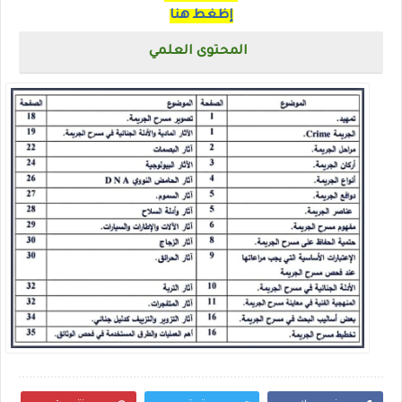
إظغط هنا
المحتوى العلمي