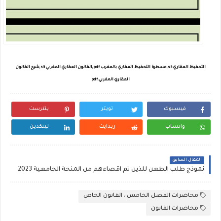
التحفيظ العقاري s5,مسطرة التحفيظ العقاري بالمغرب pdf,القانون العقاري المغربي s5,شرح القانون
العقاري المغربي pdf
فيسبوك
تويتر
بنترست
واتساب
ريدايت
لينكدين
المقال السابق
نموذج طلب الطعن للذين تم اقصاءهم من المنحة الجامعية 2023
محاضرات الفصل الخامس : القانون الخاص
محاضرات القانون