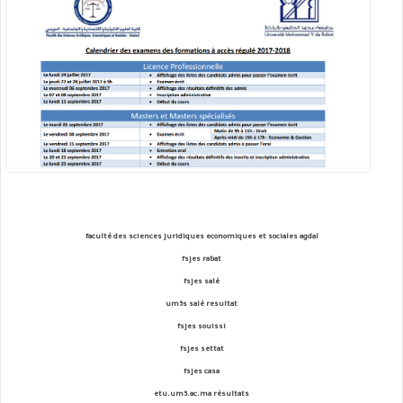
faculté des sciences juridiques economiques et sociales agdal
fsjes rabat
fsjes salé
um5s salé resultat
fsjes souissi
fsjes settat
fsjes casa
etu.um5.ac.ma résultats