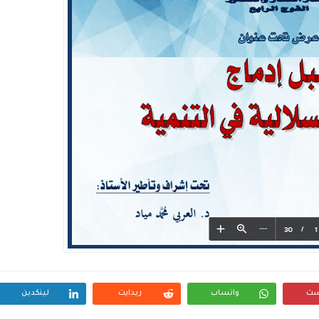
ست
واتساب
ريدايت
لينكدين