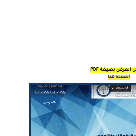
 العرض بصيغة PDF
اضغط هنا