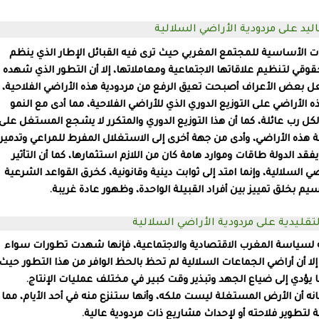
قاليد على مردودية الأراضي السلالية
ت الأساسية للمجتمع المغربي حيث ترى فيه القبائل الإطار الذي ينظم
قي لتنظيم علاقاتها الاجتماعية ومعاملاتها، إلا أن التطور الذي شهده
عل بعض الأعراف أصبحت تعيق الرفع من مردودية هذه الأراضي الفلاحية،
 الأراضي على التوزيع الدوري الذي للأراضي الفلاحية، مما أدى مع النمو
لكل رب عائلة، كما أن هذا التوزيع الدوري والمتكرر لا يشجع المستغل على
 هذه الأراضي، وأدى من جهة أخرى إلى الاستغلال المفرط للمراعي وتدمير
قد الدولة طاقات وموارد هامة كان من اللازم استثمارها، كما أن التأثير
السلالية، وإنما امتد إلى ثوابت دينية وقانونية، كخرق القواعد الشرعية
يم بخلق تمييز بين أفراد القبيلة الواحدة، وظهور عادة غريبة.
تقليدية على مردودية الأراضي السلالية
اسية لسياسة المغرب الاقتصادية والاجتماعية، فإنها شهدت تطورات سواء
لا أن
أراضي الجماعات السلالية
لم تحظ بالحظ الوافر من هذا التطور حيث
ا يؤدي إلى ضياع الجهد وتبذير وقت كبير في مختلف عمليات الإنتاج.
نه أن الأرض المستغلة ليست ملكه، وأنها ستنزع منه في أحد الأيام، مما
تطوير فلاحته أو لإحداث مشاريع ذات مردودية عالية.