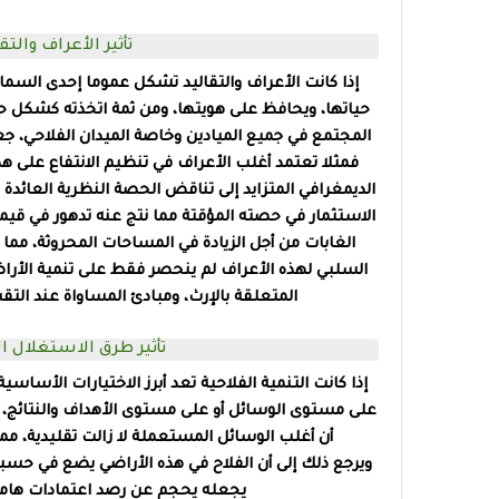
تأثير الأعراف والت
إذا كانت الأعراف والتقاليد تشكل عموما إحدى السما
حياتها، ويحافظ على هويتها، ومن ثمة اتخذته كشكل حقو
المجتمع في جميع الميادين وخاصة الميدان الفلاحي، ج
فمثلا تعتمد أغلب الأعراف في تنظيم الانتفاع على هذه
الديمغرافي المتزايد إلى تناقض الحصة النظرية العائدة 
الاستثمار في حصته المؤقتة مما نتج عنه تدهور في قيمة
الغابات من أجل الزيادة في المساحات المحروثة، مما يف
السلبي لهذه الأعراف لم ينحصر فقط على تنمية الأراضي 
المتعلقة بالإرث، ومبادئ المساواة عند التقس
تأثير طرق الاستغلال ال
إذا كانت التنمية الفلاحية تعد أبرز الاختيارات الأس
على مستوى الوسائل أو على مستوى الأهداف والنتائج، إ
أن أغلب الوسائل المستعملة لا زالت تقليدية، مم
ويرجع ذلك إلى أن الفلاح في هذه الأراضي يضع في حسبا
يجعله يحجم عن رصد اعتمادات هامة ل