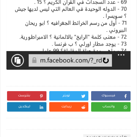
فيسبوك
تويتر
بنترست
واتساب
ريدايت
لينكدين